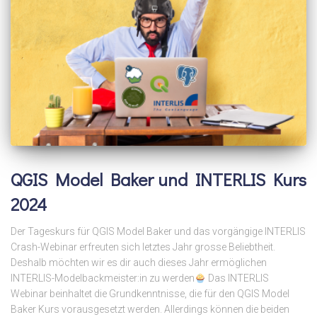
QGIS Model Baker und INTERLIS Kurs
2024
Der Tageskurs für QGIS Model Baker und das vorgängige INTERLIS
Crash-Webinar erfreuten sich letztes Jahr grosse Beliebtheit.
Deshalb möchten wir es dir auch dieses Jahr ermöglichen
INTERLIS-Modelbackmeister:in zu werden
Das INTERLIS
Webinar beinhaltet die Grundkenntnisse, die für den QGIS Model
Baker Kurs vorausgesetzt werden. Allerdings können die beiden