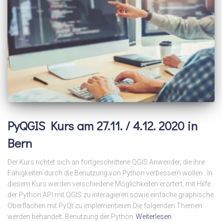
PyQGIS Kurs am 27.11. / 4.12. 2020 in
Bern
Der Kurs richtet sich an fortgeschrittene QGIS Anwender, die ihre
Fähigkeiten durch die Benutzung von Python verbessern wollen . In
diesem Kurs werden verschiedene Möglichkeiten erörtert, mit Hilfe
der Python API mit QGIS zu interagieren sowie einfache graphische
Oberflächen mit PyQt zu implementieren.Die folgenden Themen
werden behandelt: Benutzung der Python
Weiterlesen