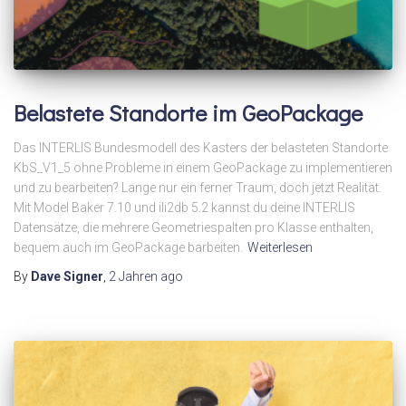
Belastete Standorte im GeoPackage
Das INTERLIS Bundesmodell des Kasters der belasteten Standorte
KbS_V1_5 ohne Probleme in einem GeoPackage zu implementieren
und zu bearbeiten? Lange nur ein ferner Traum, doch jetzt Realität.
Mit Model Baker 7.10 und ili2db 5.2 kannst du deine INTERLIS
Datensätze, die mehrere Geometriespalten pro Klasse enthalten,
bequem auch im GeoPackage barbeiten.
Weiterlesen
By
Dave Signer
,
2 Jahren
ago