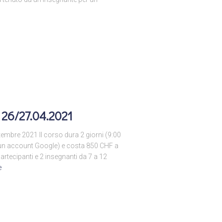
 26/27.04.2021
bre 2021 Il corso dura 2 giorni (9:00
o un account Google) e costa 850 CHF a
rtecipanti e 2 insegnanti da 7 a 12
e