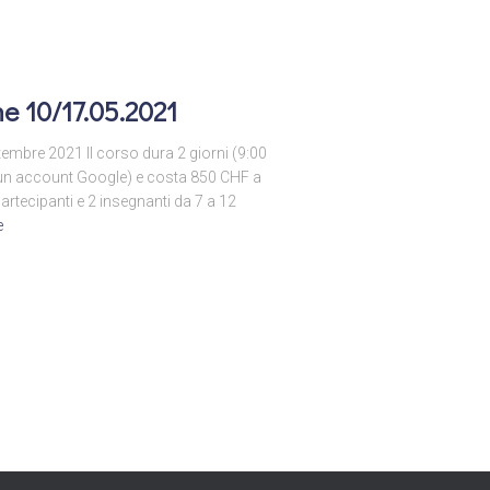
e 10/17.05.2021
bre 2021 Il corso dura 2 giorni (9:00
o un account Google) e costa 850 CHF a
rtecipanti e 2 insegnanti da 7 a 12
e