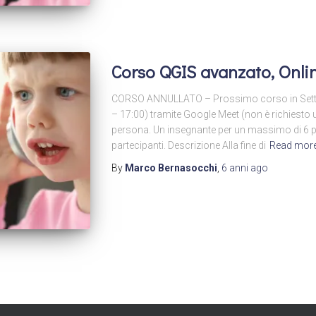
Corso QGIS avanzato, Onlin
CORSO ANNULLATO – Prossimo corso in Settem
– 17:00) tramite Google Meet (non è richiest
persona. Un insegnante per un massimo di 6 pa
partecipanti. Descrizione Alla fine di
Read mor
By
Marco Bernasocchi
,
6 anni
ago