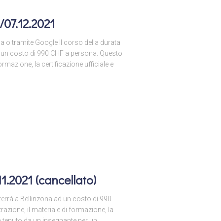
/07.12.2021
na o tramite Google Il corso della durata
 ad un costo di 990 CHF a persona. Questo
ormazione, la certificazione ufficiale e
1.2021 (cancellato)
i terrà a Bellinzona ad un costo di 990
azione, il materiale di formazione, la
arà tenuto da un insegnante per un