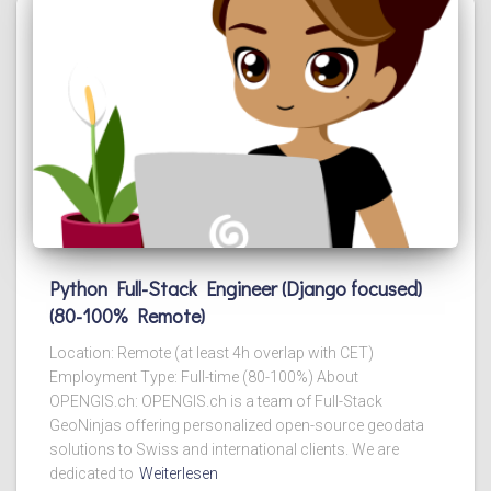
Python Full-Stack Engineer (Django focused)
(80-100% Remote)
Location: Remote (at least 4h overlap with CET)
Employment Type: Full-time (80-100%) About
OPENGIS.ch: OPENGIS.ch is a team of Full-Stack
GeoNinjas offering personalized open-source geodata
solutions to Swiss and international clients. We are
dedicated to
Weiterlesen