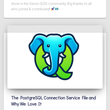
driver in the Swiss QGIS community. Big thanks to all
who joined & contributed!
The PostgreSQL Connection Service File and
Why We Love It