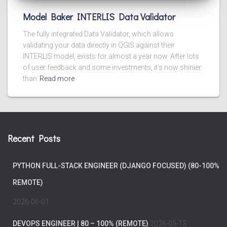
Model Baker INTERLIS Data Validator
The fully integrated Data Validator, which allows
validating your data directly in QGIS against their
INTERLIS model, exists for almost a year now. After lots
of user feedback and some investments, it’s now shinier
than
Read more
Recent Posts
PYTHON FULL-STACK ENGINEER (DJANGO FOCUSED) (80-100%
REMOTE)
2026-06-01
DEVOPS ENGINEER | 80 – 100% (REMOTE)
2026-05-13