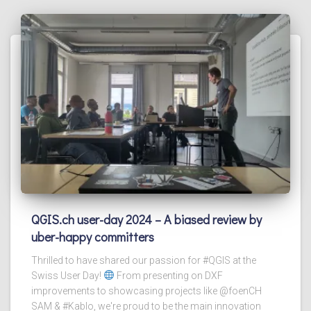
QGIS.ch user-day 2024 – A biased review by
uber-happy committers
Thrilled to have shared our passion for #QGIS at the
Swiss User Day!
From presenting on DXF
improvements to showcasing projects like @foenCH
SAM & #Kablo, we're proud to be the main innovation