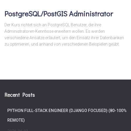
PostgreSQL/PostGIS Administrator
Der Kurs richtet sich an PostgreSQL Benutzer, die ihre
Administratoren-Kenntisse erweitern wollen. Es werden
verschiedene Ansätze erläutert, um den Einsatz ihrer Datenbanken
zu optimieren, und anhand von verschiedenen Beispielen geübt.
Recent Posts
PYTHON FULL-STACK ENGINEER (DJANGO FOCUSED) (80-100%
REMOTE)