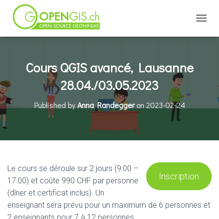
TOGGL
Cours QGIS avancé, Lausanne
28.04./03.05.2023
Published by
Anna Randegger
on
2023-02-24
Le cours se déroule sur 2 jours (9:00 –
Inscription
17:00) et coûte 990 CHF par personne
(dîner et certificat inclus). Un
enseignant sera prévu pour un maximum de 6 personnes et
2 enseignants pour 7 à 12 personnes.