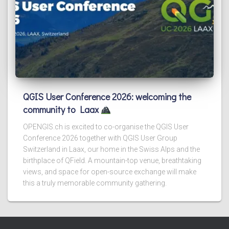
QGIS User Conference 2026: welcoming the
community to Laax
OPENGIS.ch is excited to co-organise the QGIS User
Conference 2026 together with QGIS User Group
Switzerland in Laax, our home in the Swiss Alps and the
birthplace of QField. A mountain-top venue, breathtaking
views, and space for open-source exchange will make
this a truly memorable community gathering.